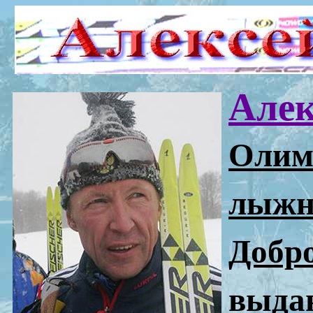
Алек
Олим
лыжн
Добро
выда